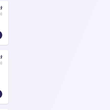
ł
o)
ł
o)