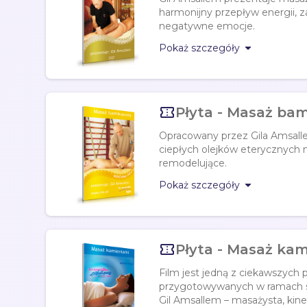
harmonijny przepływ energii, za
negatywne emocje.

Pokaż szczegóły

Płyta - Masaż b
Opracowany przez Gila Amsal
ciepłych olejków eterycznych m
remodelujące.

Pokaż szczegóły

Płyta - Masaż kam
Film jest jedną z ciekawszych 
przygotowywanych w ramach se
Gil Amsallem – masażysta, ki