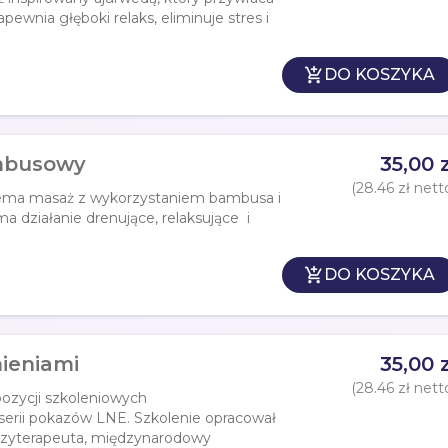
pewnia głęboki relaks, eliminuje stres i

DO KOSZYKA
ambusowy
35,00 z
(28.46 zł nett
lema masaż z wykorzystaniem bambusa i
a działanie drenujące, relaksujące i

DO KOSZYKA
ieniami
35,00 z
(28.46 zł nett
pozycji szkoleniowych
rii pokazów LNE. Szkolenie opracował
nezyterapeuta, międzynarodowy