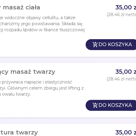
y masaż ciała
35,00 z
(28.46 zł nett
e widoczne objawy cellulitu, a także
hanizmy jego powstawania. Składa się
cji rozpadu lipidów w tkance tłuszczowej

DO KOSZYKA
jący masaż twarzy
35,00 z
(28.46 zł nett
rzywraca napięcie i elastyczność
yi. Głównym celem zbiegu jest lifting z
owalu twarzy.

DO KOSZYKA
ktura twarzy
35,00 z