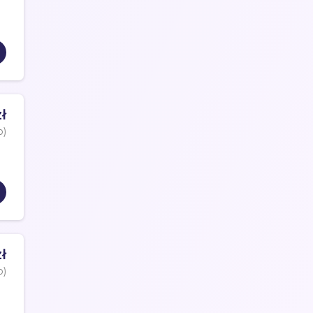
ł
o)
ł
o)