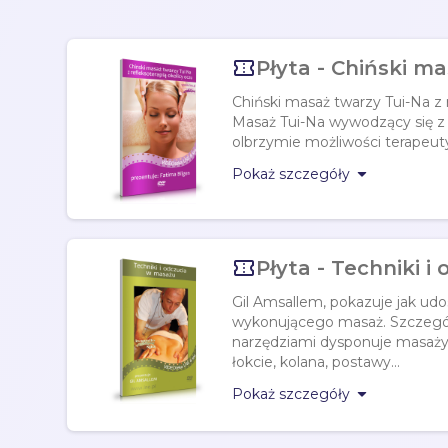

Płyta - Chiński m
Chiński masaż twarzy Tui-Na z 
Masaż Tui-Na wywodzący się z 
olbrzymie możliwości terapeu

Pokaż szczegóły

Płyta - Techniki 
Gil Amsallem, pokazuje jak udo
wykonującego masaż. Szczegół
narzędziami dysponuje masażys
łokcie, kolana, postawy...

Pokaż szczegóły