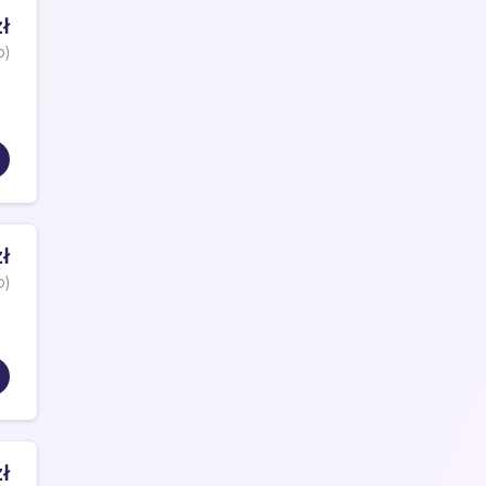
ł
o)
ł
o)
ł