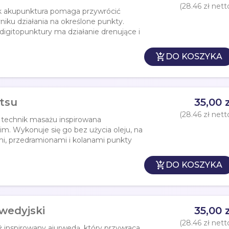
(28.46 zł nett
ak akupunktura pomaga przywrócić
niku działania na określone punkty.
gitopunktury ma działanie drenujące i

DO KOSZYKA
atsu
35,00 z
(28.46 zł nett
h technik masażu inspirowana
. Wykonuje się go bez użycia oleju, na
mi, przedramionami i kolanami punkty

DO KOSZYKA
rwedyjski
35,00 z
(28.46 zł nett
 inspirowany ajurwedą, który przywraca