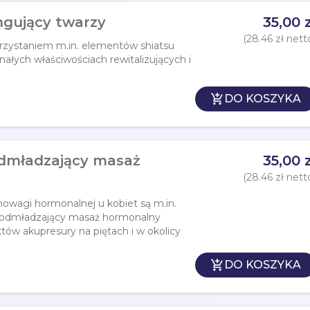
ingujący twarzy
35,00 z
(28.46 zł nett
orzystaniem m.in. elementów shiatsu
nałych właściwościach rewitalizujących i

DO KOSZYKA
odmładzający masaż
35,00 z
(28.46 zł nett
owagi hormonalnej u kobiet są m.in.
y odmładzający masaż hormonalny
ów akupresury na piętach i w okolicy

DO KOSZYKA