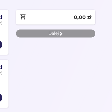
ł
0,00 zł
o)
Dalej
ł
o)