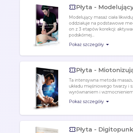

Płyta - Modelując
Modelujący masaż ciała likwiduj
oddziałuje na podstawowe mec
on z 3 etapów korekcji: aktywa
podskórnej...

Pokaż szczegóły

Płyta - Miotonizu
Ta intensywna metoda masażu p
układu mięśniowego twarzy i sz
wyrównaniem i wzmocnieniem 

Pokaż szczegóły

Płyta - Digitopun