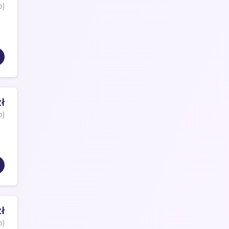
o)
ł
o)
ł
o)