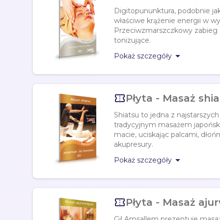
Digitopununktura, podobnie j
właściwe krążenie energii w wy
Przeciwzmarszczkowy zabieg di
tonizujące.

Pokaż szczegóły

Płyta - Masaż shi
Shiatsu to jedna z najstarszyc
tradycyjnym masażem japońskim
macie, uciskając palcami, dłoń
akupresury.

Pokaż szczegóły

Płyta - Masaż aju
Gil Amsallem prezentuje masaż