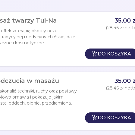
asaż twarzy Tui-Na
35,00 z
(28.46 zł nett
refleksoterapią okolicy oczu
tradycyjnej medycyny chińskiej daje
tyczne i kosmetyczne.

DO KOSZYKA
i odczucia w masażu
35,00 z
(28.46 zł nett
skonalić techniki, ruchy oraz postawy
owo omawia i pokazuje jakimi
ta: oddech, dłonie, przedramiona,

DO KOSZYKA