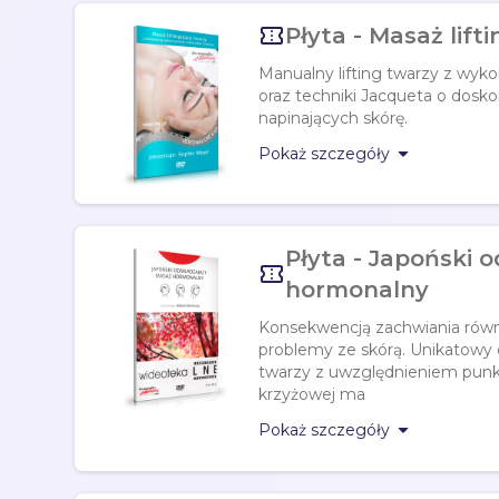

Płyta - Masaż lift
Manualny lifting twarzy z wyk
oraz techniki Jacqueta o dosko
napinających skórę.

Pokaż szczegóły
Płyta - Japoński 

hormonalny
Konsekwencją zachwiania równ
problemy ze skórą. Unikatow
twarzy z uwzględnieniem punkt
krzyżowej ma

Pokaż szczegóły