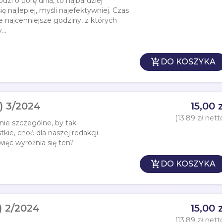
odzi o porę dnia, to najbardziej
ię najlepiej, myśli najefektywniej. Czas
e najcenniejsze godziny, z których
..

DO KOSZYKA
) 3/2024
15,00 z
(13.89 zł nett
e szczególne, by tak
tkie, choć dla naszej redakcji
więc wyróżnia się ten?

DO KOSZYKA
) 2/2024
15,00 z
(13.89 zł nett