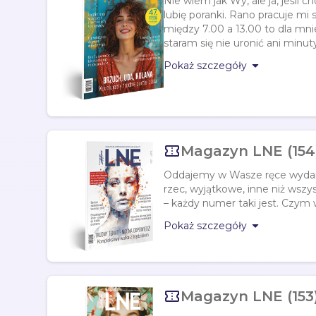
Nie wiem jak Wy, ale ja, jeśli ch
lubię poranki. Rano pracuje mi s
między 7.00 a 13.00 to dla mni
staram się nie uronić ani minuty.

Pokaż szczegóły

Magazyn LNE (154
Oddajemy w Wasze ręce wydani
rzec, wyjątkowe, inne niż wszys
– każdy numer taki jest. Czym 

Pokaż szczegóły

Magazyn LNE (153