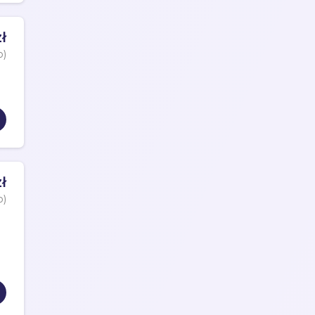
ł
o)
ł
o)