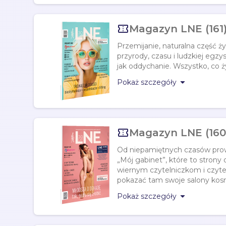

Magazyn LNE (161)
Przemijanie, naturalna część ż
przyrody, czasu i ludzkiej egzys
jak oddychanie. Wszystko, co żyj

Pokaż szczegóły

Magazyn LNE (160
Od niepamiętnych czasów pro
„Mój gabinet”, które to stro
wiernym czytelniczkom i czyte
pokazać tam swoje salony kos

Pokaż szczegóły