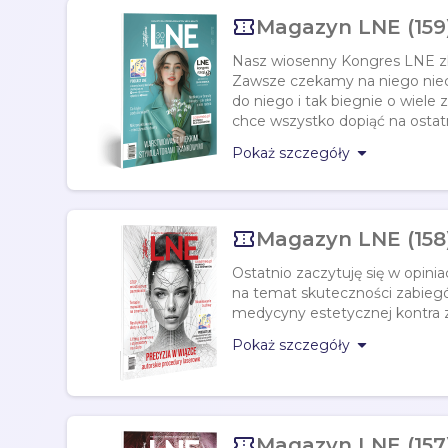

Magazyn LNE (159)
Nasz wiosenny Kongres LNE zbl
Zawsze czekamy na niego nieci
do niego i tak biegnie o wiele
chce wszystko dopiąć na ostatni

Pokaż szczegóły

Magazyn LNE (158)
Ostatnio zaczytuję się w opinia
na temat skuteczności zabieg
medycyny estetycznej kontra z

Pokaż szczegóły

Magazyn LNE (157