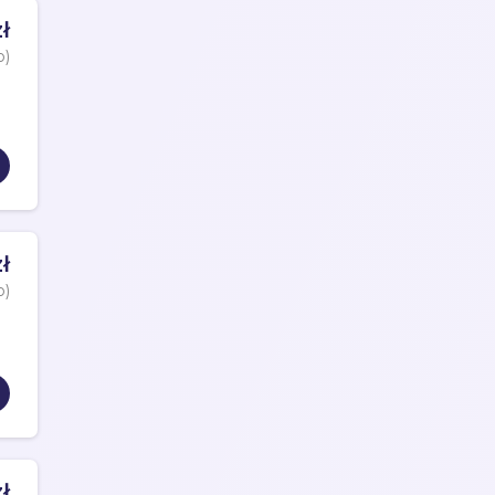
ł
o)
ł
o)
ł