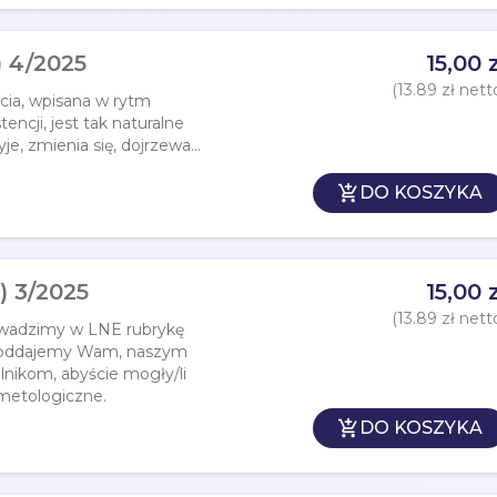
 4/2025
15,00 z
(13.89 zł nett
ycia, wpisana w rytm
tencji, jest tak naturalne
e, zmienia się, dojrzewa...

DO KOSZYKA
) 3/2025
15,00 z
(13.89 zł nett
wadzimy w LNE rubrykę
ny oddajemy Wam, naszym
lnikom, abyście mogły/li
metologiczne.

DO KOSZYKA