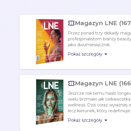

Magazyn LNE (167
Przez ponad trzy dekady mag
profesjonalistom branży beaut
jako dwumiesięcznik.

Pokaż szczegóły

Magazyn LNE (166
Jeszcze rok temu hasło longev
wielu brzmiało jak ciekawostka
wellness. Dziś coraz wyraźniej 
lecz kierunek, który redefiniuje 

Pokaż szczegóły