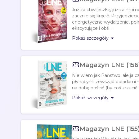
Już za chwileczkę, już za mome
zacznie się kręcić. Przyjedziec
energetyczne wydarzenie, peł
ekscytujące i obfi...

Pokaż szczegóły

Magazyn LNE (156
Nie wiem jak Państwo, ale ja 
płynącymi zewsząd poradami – ja
na dobę pościć (by coś zrzucić l

Pokaż szczegóły

Magazyn LNE (155