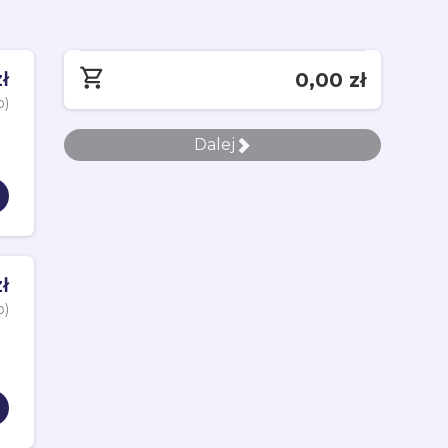
ł
0,00 zł
o)
Dalej
ł
o)