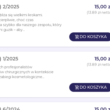
 2/2025
15,00 z
(13.89 zł nett
iża się wielkimi krokami.
erpliwie, choć czas
 za szybko dla naszego zespołu, który
 guzik – aby...

DO KOSZYKA
 1/2025
15,00 z
(13.89 zł nett
ch profesjonalistów
ów chirurgicznych w kontekście
abiegi kosmetologiczne...

DO KOSZYKA
) 6/2024
15,00 z