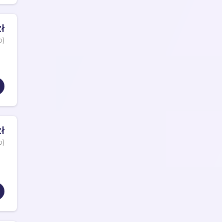
ł
o)
ł
o)