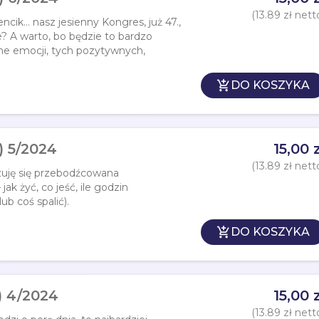
(13.89 zł nett
ncik… nasz jesienny Kongres, już 47.,
ie? A warto, bo będzie to bardzo
ne emocji, tych pozytywnych,

DO KOSZYKA
) 5/2024
15,00 z
(13.89 zł nett
czuję się przebodźcowana
k żyć, co jeść, ile godzin
ub coś spalić).

DO KOSZYKA
) 4/2024
15,00 z
(13.89 zł nett