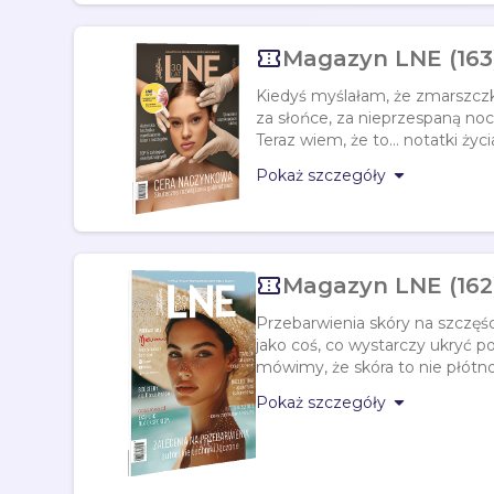

Magazyn LNE (163
Kiedyś myślałam, że zmarszczki
za słońce, za nieprzespaną noc
Teraz wiem, że to... notatki życi

Pokaż szczegóły

Magazyn LNE (162)
Przebarwienia skóry na szczęś
jako coś, co wystarczy ukryć po
mówimy, że skóra to nie płótno

Pokaż szczegóły