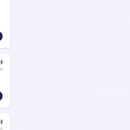
ł
o)
ł
o)