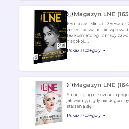

Magazyn LNE (165
Komunikat Ministra Zdrowia z 2
zmienił prawa ani nie wprowadz
też kosmetologii z mapy zawod
niepokoju...

Pokaż szczegóły

Magazyn LNE (164)
Smart aging nie oznacza pogoni
jak wiemy, nigdy nie dogonimy
starzenia się.

Pokaż szczegóły