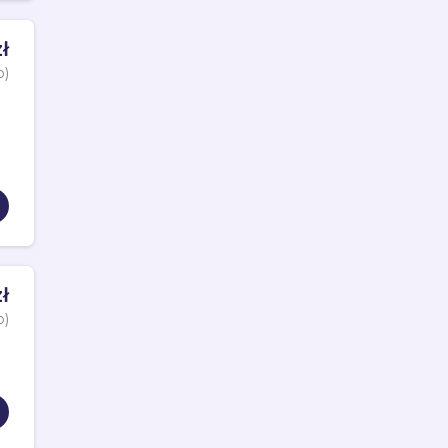
ł
o)
ł
o)