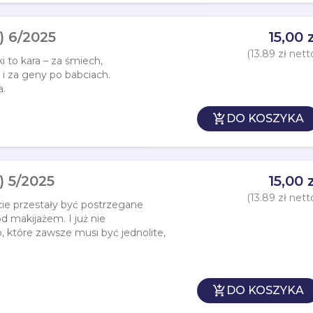
) 6/2025
15,00 z
(13.89 zł nett
 to kara – za śmiech,
 i za geny po babciach.
a.

DO KOSZYKA
 5/2025
15,00 z
(13.89 zł nett
cie przestały być postrzegane
d makijażem. I już nie
, które zawsze musi być jednolite,

DO KOSZYKA