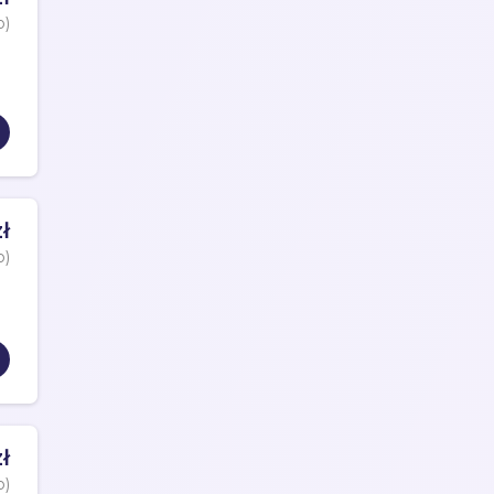
o)
ł
o)
ł
o)