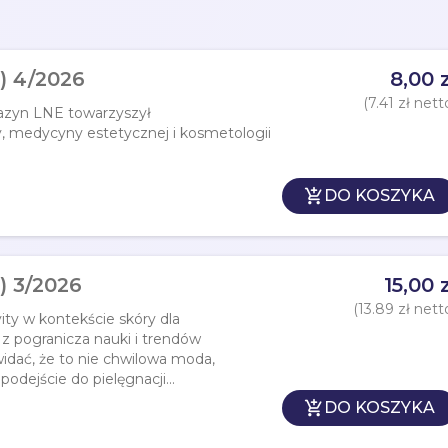
) 4/2026
8,00 z
(7.41 zł nett
azyn LNE towarzyszył
y, medycyny estetycznej i kosmetologii

DO KOSZYKA
) 3/2026
15,00 z
(13.89 zł nett
ity w kontekście skóry dla
 z pogranicza nauki i trendów
widać, że to nie chwilowa moda,
podejście do pielęgnacji...

DO KOSZYKA