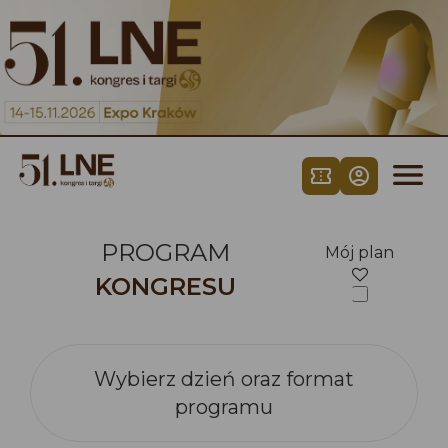
Skip to content



PROGRAM
Mój plan
KONGRESU
Wybierz dzień oraz format
programu