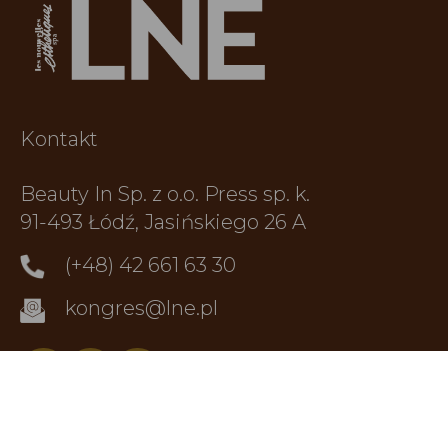
Kontakt
Beauty In Sp. z o.o. Press sp. k.
91-493 Łódź, Jasińskiego 26 A
(+48) 42 661 63 30
kongres@lne.pl
Miejsce wydarzenia
WYSTAWCY
INNE