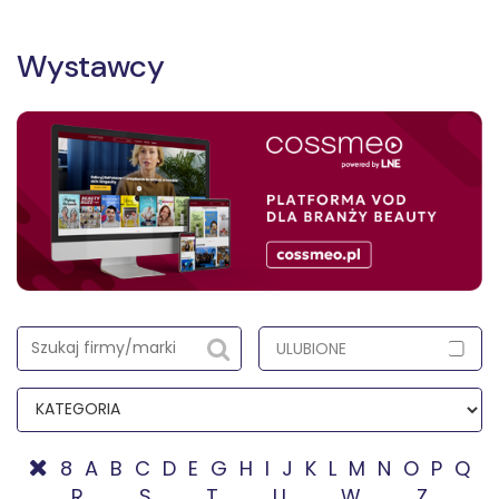
Skip to content
Wystawcy
ULUBIONE
8
A
B
C
D
E
G
H
I
J
K
L
M
N
O
P
Q
R
S
T
U
W
Z